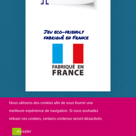
Jeu eco-friendly
fabriqué en France
Nous utilisons des
cookies
afin de vous fournir une
meilleure expérience de navigation. Si vous souhaitez
refuser ces cookies, certains contenus seront désactivés.
Copyright Récréadim.
Mentions légales
//
Politique de
confidentialité
Accepter