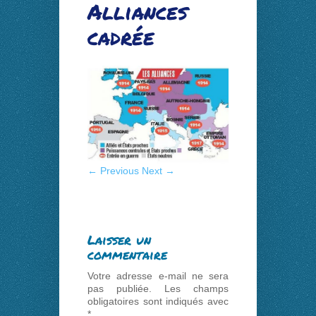
Alliances
cadrée
← Previous
Next →
Laisser un
commentaire
Votre adresse e-mail ne sera
pas publiée.
Les champs
obligatoires sont indiqués avec
*