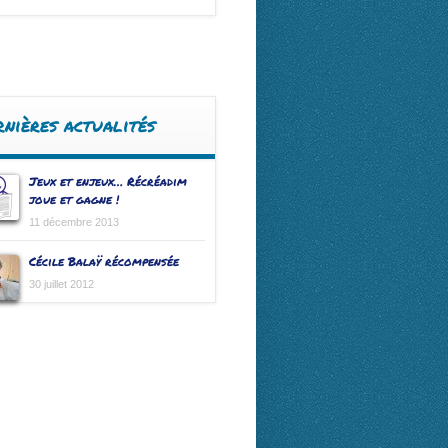
rnières actualités
Jeux et enjeux… Récréadim
joue et gagne !
11 décembre 2013
Cécile Balaÿ récompensée
30 juillet 2012