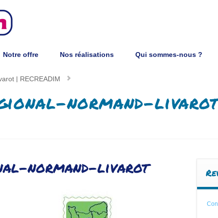
Notre offre
Nos réalisations
Qui sommes-nous ?
Notre offre
Nos réalisations
Qui sommes-nous ?
livarot | RECREADIM
gional-normand-livaro
nal-normand-livarot
Re
Cons