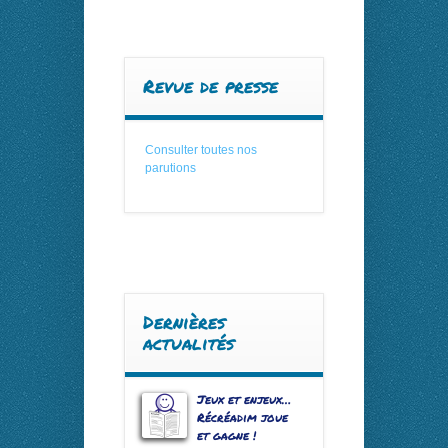
Revue de presse
Consulter toutes nos
parutions
Dernières
actualités
Jeux et enjeux…
Récréadim joue
et gagne !