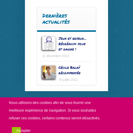
Dernières
actualités
Jeux et enjeux…
Récréadim joue
et gagne !
11 décembre 2013
Cécile Balaÿ
récompensée
30 juillet 2012
Nous utilisons des
cookies
afin de vous fournir une
meilleure expérience de navigation. Si vous souhaitez
refuser ces cookies, certains contenus seront désactivés.
Copyright Récréadim.
Mentions légales
//
Politique de
confidentialité
Accepter