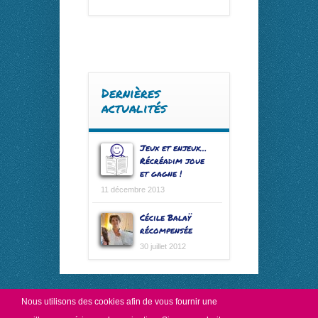
Dernières
actualités
Jeux et enjeux…
Récréadim joue
et gagne !
11 décembre 2013
Cécile Balaÿ
récompensée
30 juillet 2012
Nous utilisons des
cookies
afin de vous fournir une