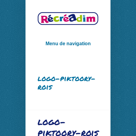
Menu de navigation
logo-piktoory-
rois
logo-
piktoory-rois