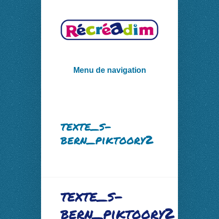
Menu de navigation
texte_s-
bern_piktoory2
texte_s-
bern_piktoory2