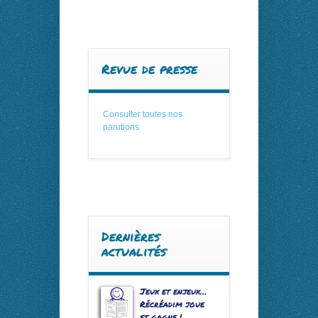
Revue de presse
Consulter toutes nos
parutions
Dernières
actualités
Jeux et enjeux…
Récréadim joue
et gagne !