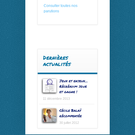
Consulter toutes nos
parutions
Dernières
actualités
Jeux et enjeux…
Récréadim joue
et gagne !
11 décembre 2013
Cécile Balaÿ
récompensée
30 juillet 2012