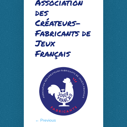
Association
des
Créateurs-
Fabricants de
Jeux
Français
← Previous