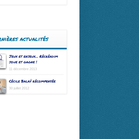
rnières actualités
Jeux et enjeux… Récréadim
joue et gagne !
11 décembre 2013
Cécile Balaÿ récompensée
30 juillet 2012