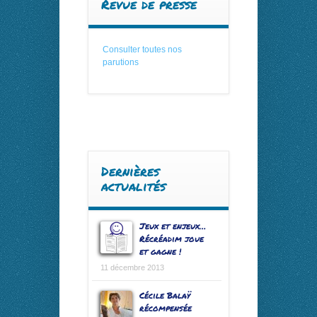
Revue de presse
Consulter toutes nos
parutions
Dernières
actualités
Jeux et enjeux…
Récréadim joue
et gagne !
11 décembre 2013
Cécile Balaÿ
récompensée